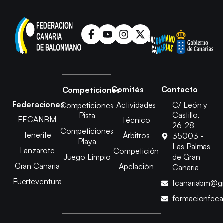
Comités
Contacto
Competiciones
Federaciones
Actividades
C/ León y
Competiciones
Castillo,
Pista
FECANBM
Técnico
26-28
Competiciones
Tenerife
Árbitros
35003 -
Playa
Las Palmas
Lanzarote
Competición
Juego Limpio
de Gran
Gran Canaria
Apelación
Canaria
Fuerteventura
fcanariabm@g
formacionfec