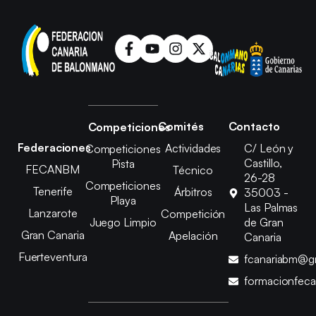
Comités
Contacto
Competiciones
Federaciones
Actividades
C/ León y
Competiciones
Castillo,
Pista
FECANBM
Técnico
26-28
Competiciones
Tenerife
Árbitros
35003 -
Playa
Las Palmas
Lanzarote
Competición
Juego Limpio
de Gran
Gran Canaria
Apelación
Canaria
Fuerteventura
fcanariabm@g
formacionfec