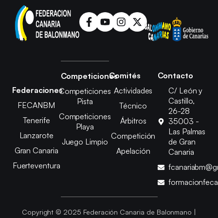
Comités
Contacto
Competiciones
Federaciones
Actividades
C/ León y
Competiciones
Castillo,
Pista
FECANBM
Técnico
26-28
Competiciones
Tenerife
Árbitros
35003 -
Playa
Las Palmas
Lanzarote
Competición
Juego Limpio
de Gran
Gran Canaria
Apelación
Canaria
Fuerteventura
fcanariabm@g
formacionfec
Copyright © 2025 Federación Canaria de Balonmano |