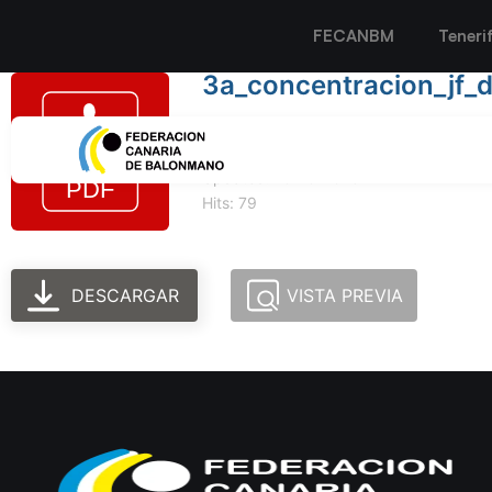
FECANBM
Teneri
3a_concentracion_jf_
Tamaño del archivo: 94.08 KB
Created: 10-10-2023
Updated: 10-10-2023
Hits: 79
DESCARGAR
VISTA PREVIA