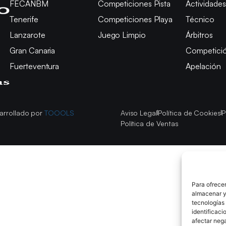
FECANBM
Competiciones Pista
Actividades
Tenerife
Competiciones Playa
Técnico
Lanzarote
Juego Limpio
Árbitros
Gran Canaria
Competici
Fuerteventura
Apelación
arrollado por
TOOOLS
Aviso Legal
Política de Cookies
P
Política de Ventas
Para ofrecer
almacenar y/
tecnologías
identificaci
afectar nega