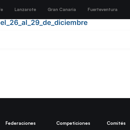
fe
Lanzarote
Gran Canaria
Fuerteventura
del_26_al_29_de_diciembre
Federaciones
Competiciones
Comités