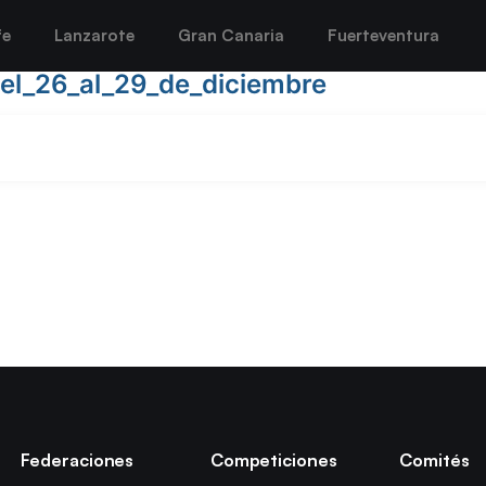
fe
Lanzarote
Gran Canaria
Fuerteventura
el_26_al_29_de_diciembre
Federaciones
Competiciones
Comités