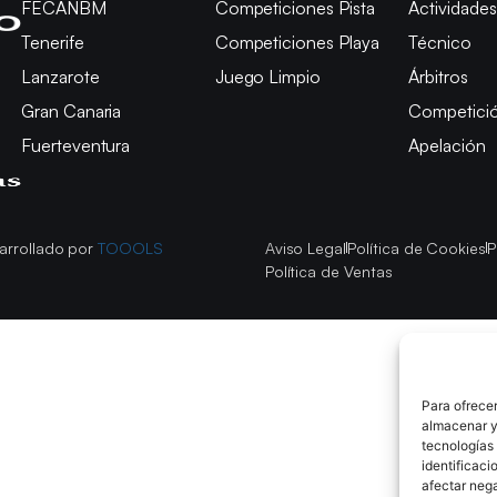
FECANBM
Competiciones Pista
Actividades
Tenerife
Competiciones Playa
Técnico
Lanzarote
Juego Limpio
Árbitros
Gran Canaria
Competici
Fuerteventura
Apelación
arrollado por
TOOOLS
Aviso Legal
Política de Cookies
P
Política de Ventas
Para ofrecer
almacenar y/
tecnologías
identificaci
afectar nega