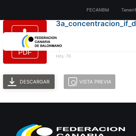
FECANBM
Teneri
3a_concentracion_if_d
Tamaño del archivo: 96.67 KB
Created: 10-10-2023
Updated: 10-10-2023
Hits: 76
DESCARGAR
VISTA PREVIA