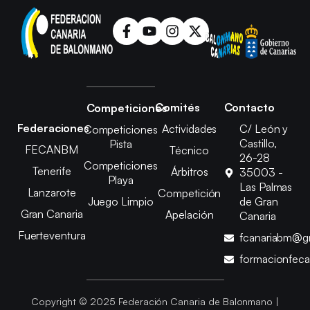
Comités
Contacto
Competiciones
Federaciones
Actividades
C/ León y
Competiciones
Castillo,
Pista
FECANBM
Técnico
26-28
Competiciones
Tenerife
Árbitros
35003 -
Playa
Las Palmas
Lanzarote
Competición
Juego Limpio
de Gran
Gran Canaria
Apelación
Canaria
Fuerteventura
fcanariabm@g
formacionfec
Copyright © 2025 Federación Canaria de Balonmano |