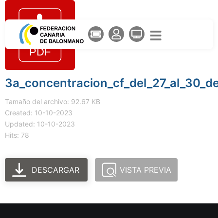
3a_concentracion_cf_del_27_al_30_d
Tamaño del archivo: 92.67 KB
Created: 10-10-2023
Updated: 10-10-2023
Hits: 78
DESCARGAR
VISTA PREVIA