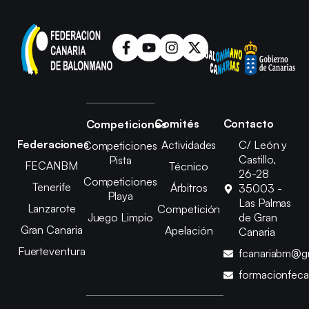
Comités
Contacto
Competiciones
Federaciones
Actividades
C/ León y
Competiciones
Castillo,
Pista
FECANBM
Técnico
26-28
Competiciones
Tenerife
Árbitros
35003 -
Playa
Las Palmas
Lanzarote
Competición
Juego Limpio
de Gran
Gran Canaria
Apelación
Canaria
Fuerteventura
fcanariabm@g
formacionfec