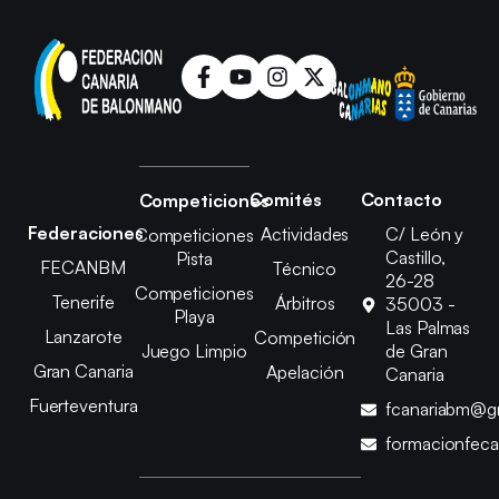
Comités
Contacto
Competiciones
Federaciones
Actividades
C/ León y
Competiciones
Castillo,
Pista
FECANBM
Técnico
26-28
Competiciones
Tenerife
Árbitros
35003 -
Playa
Las Palmas
Lanzarote
Competición
Juego Limpio
de Gran
Gran Canaria
Apelación
Canaria
Fuerteventura
fcanariabm@g
formacionfec