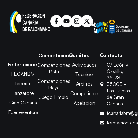
Comités
Contacto
Competiciones
Federaciones
Actividades
C/ León y
Competiciones
Castillo,
Pista
FECANBM
Técnico
26-28
Competiciones
Tenerife
Árbitros
35003 -
Playa
Las Palmas
Lanzarote
Competición
Juego Limpio
de Gran
Gran Canaria
Apelación
Canaria
Fuerteventura
fcanariabm@g
formacionfec