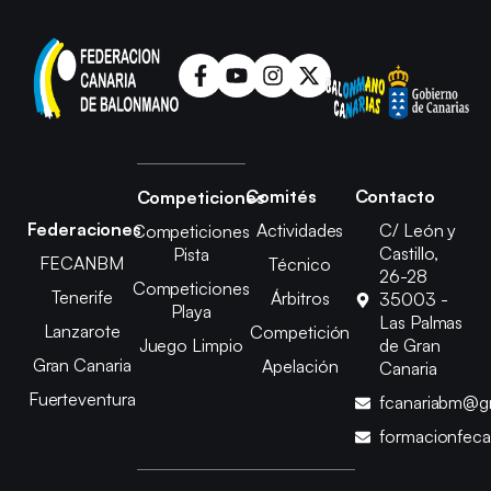
Comités
Contacto
Competiciones
Federaciones
Actividades
C/ León y
Competiciones
Castillo,
Pista
FECANBM
Técnico
26-28
Competiciones
Tenerife
Árbitros
35003 -
Playa
Las Palmas
Lanzarote
Competición
Juego Limpio
de Gran
Gran Canaria
Apelación
Canaria
Fuerteventura
fcanariabm@g
formacionfec