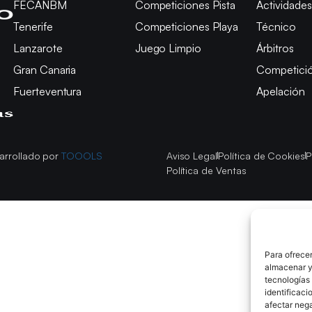
FECANBM
Competiciones Pista
Actividades
Tenerife
Competiciones Playa
Técnico
Lanzarote
Juego Limpio
Árbitros
Gran Canaria
Competici
Fuerteventura
Apelación
arrollado por
TOOOLS
Aviso Legal
Política de Cookies
P
Política de Ventas
Para ofrecer
almacenar y/
tecnologías
identificaci
afectar nega