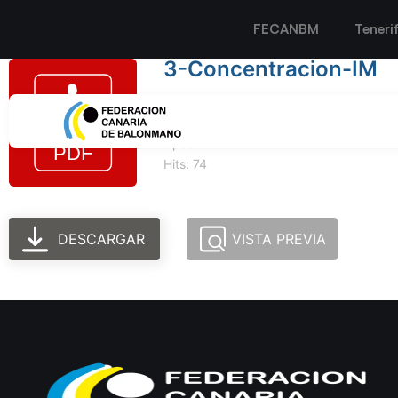
FECANBM
Teneri
3-Concentracion-IM
Tamaño del archivo: 187.14 KB
Created: 10-10-2023
Updated: 10-10-2023
Hits: 74
DESCARGAR
VISTA PREVIA