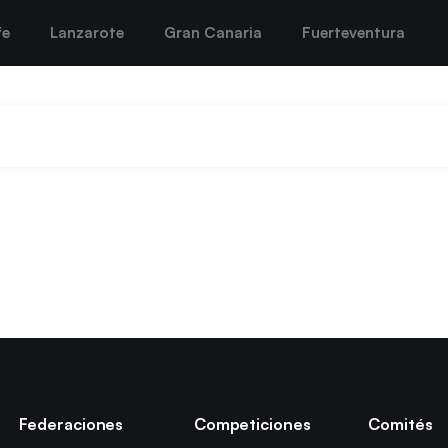
fe
Lanzarote
Gran Canaria
Fuerteventura
Federaciones
Competiciones
Comités