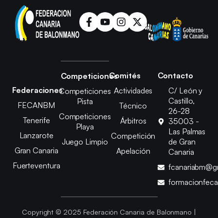
Comités
Contacto
Competiciones
Federaciones
Actividades
C/ León y
Competiciones
Castillo,
Pista
FECANBM
Técnico
26-28
Competiciones
Tenerife
Árbitros
35003 -
Playa
Las Palmas
Lanzarote
Competición
Juego Limpio
de Gran
Gran Canaria
Apelación
Canaria
Fuerteventura
fcanariabm@g
formacionfec
Copyright © 2025 Federación Canaria de Balonmano |