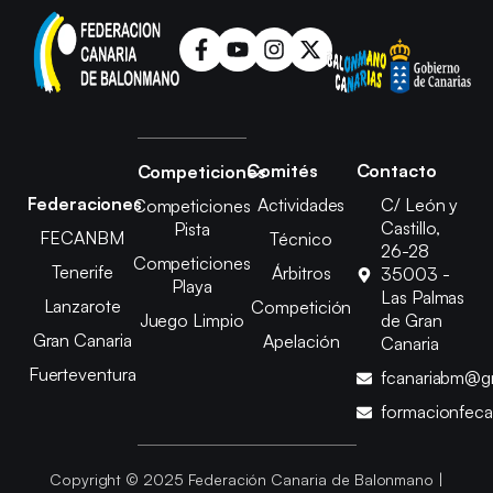
Comités
Contacto
Competiciones
Federaciones
Actividades
C/ León y
Competiciones
Castillo,
Pista
FECANBM
Técnico
26-28
Competiciones
Tenerife
Árbitros
35003 -
Playa
Las Palmas
Lanzarote
Competición
Juego Limpio
de Gran
Gran Canaria
Apelación
Canaria
Fuerteventura
fcanariabm@g
formacionfec
Copyright © 2025 Federación Canaria de Balonmano |