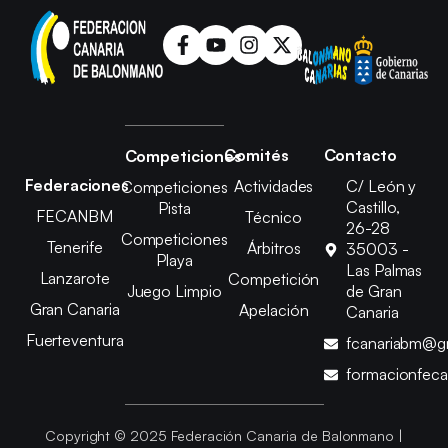
Comités
Contacto
Competiciones
Federaciones
Actividades
C/ León y
Competiciones
Castillo,
Pista
FECANBM
Técnico
26-28
Competiciones
Tenerife
Árbitros
35003 -
Playa
Las Palmas
Lanzarote
Competición
Juego Limpio
de Gran
Gran Canaria
Apelación
Canaria
Fuerteventura
fcanariabm@g
formacionfec
Copyright © 2025 Federación Canaria de Balonmano |