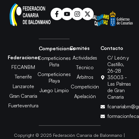
Comités
Contacto
Competiciones
Federaciones
Actividades
C/ León y
Competiciones
Castillo,
Pista
FECANBM
Técnico
26-28
Competiciones
Tenerife
Árbitros
35003 -
Playa
Las Palmas
Lanzarote
Competición
Juego Limpio
de Gran
Gran Canaria
Apelación
Canaria
Fuerteventura
fcanariabm@g
formacionfec
Copyright © 2025 Federación Canaria de Balonmano |