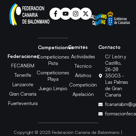
Comités
Contacto
Competiciones
Federaciones
Actividades
C/ León y
Competiciones
Castillo,
Pista
FECANBM
Técnico
26-28
Competiciones
Tenerife
Árbitros
35003 -
Playa
Las Palmas
Lanzarote
Competición
Juego Limpio
de Gran
Gran Canaria
Apelación
Canaria
Fuerteventura
fcanariabm@g
formacionfec
Copyright © 2025 Federación Canaria de Balonmano |