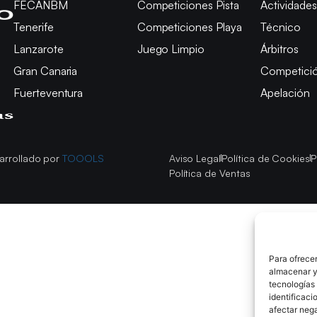
FECANBM
Competiciones Pista
Actividades
Tenerife
Competiciones Playa
Técnico
Lanzarote
Juego Limpio
Árbitros
Gran Canaria
Competici
Fuerteventura
Apelación
arrollado por
TOOOLS
Aviso Legal
Política de Cookies
P
Política de Ventas
Para ofrecer
almacenar y/
tecnologías
identificaci
afectar nega