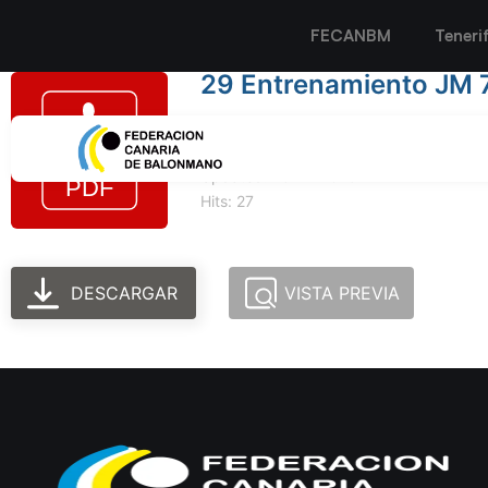
FECANBM
Teneri
29 Entrenamiento JM 7
Tamaño del archivo: 216.85 KB
Created: 28-12-2025
Updated: 28-12-2025
Hits: 27
DESCARGAR
VISTA PREVIA