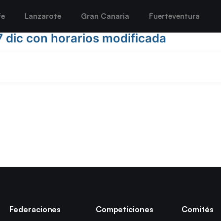
fe
Lanzarote
Gran Canaria
Fuerteventura
 dic con horarios modificada
Federaciones
Competiciones
Comités