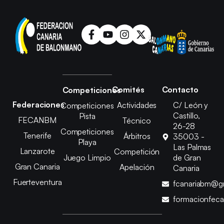
Comités
Contacto
Competiciones
Federaciones
Actividades
C/ León y
Competiciones
Castillo,
Pista
FECANBM
Técnico
26-28
Competiciones
Tenerife
Árbitros
35003 -
Playa
Las Palmas
Lanzarote
Competición
Juego Limpio
de Gran
Gran Canaria
Apelación
Canaria
Fuerteventura
fcanariabm@g
formacionfec