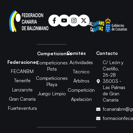
Comités
Contacto
Competiciones
Federaciones
Actividades
C/ León y
Competiciones
Castillo,
Pista
FECANBM
Técnico
26-28
Competiciones
Tenerife
Árbitros
35003 -
Playa
Las Palmas
Lanzarote
Competición
Juego Limpio
de Gran
Gran Canaria
Apelación
Canaria
Fuerteventura
fcanariabm@g
formacionfec