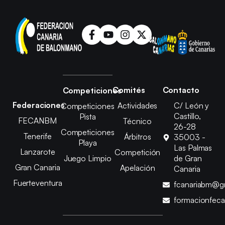
Comités
Contacto
Competiciones
Federaciones
Actividades
C/ León y
Competiciones
Castillo,
Pista
FECANBM
Técnico
26-28
Competiciones
Tenerife
Árbitros
35003 -
Playa
Las Palmas
Lanzarote
Competición
Juego Limpio
de Gran
Gran Canaria
Apelación
Canaria
Fuerteventura
fcanariabm@g
formacionfec