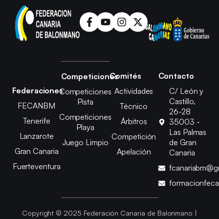
Comités
Contacto
Competiciones
Federaciones
Actividades
C/ León y
Competiciones
Castillo,
Pista
FECANBM
Técnico
26-28
Competiciones
Tenerife
Árbitros
35003 -
Playa
Las Palmas
Lanzarote
Competición
Juego Limpio
de Gran
Gran Canaria
Apelación
Canaria
Fuerteventura
fcanariabm@g
formacionfec
Copyright © 2025 Federación Canaria de Balonmano |