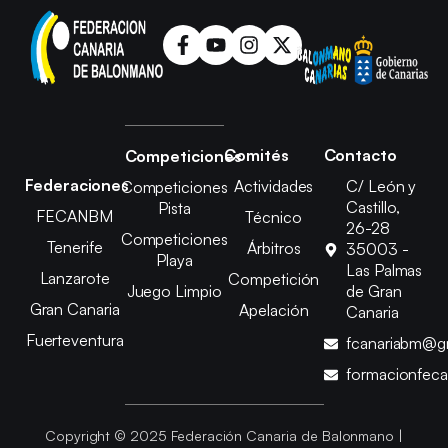
Comités
Contacto
Competiciones
Federaciones
Actividades
C/ León y
Competiciones
Castillo,
Pista
FECANBM
Técnico
26-28
Competiciones
Tenerife
Árbitros
35003 -
Playa
Las Palmas
Lanzarote
Competición
Juego Limpio
de Gran
Gran Canaria
Apelación
Canaria
Fuerteventura
fcanariabm@g
formacionfec
Copyright © 2025 Federación Canaria de Balonmano |