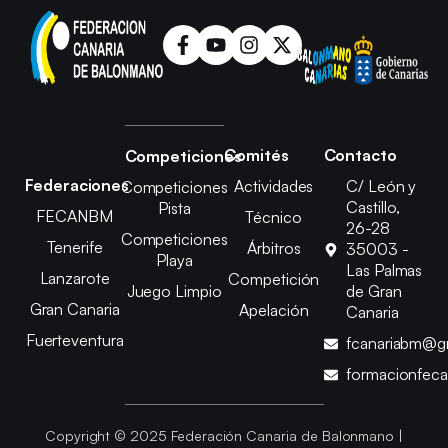
Comités
Contacto
Competiciones
Federaciones
Actividades
C/ León y
Competiciones
Castillo,
Pista
FECANBM
Técnico
26-28
Competiciones
Tenerife
Árbitros
35003 -
Playa
Las Palmas
Lanzarote
Competición
Juego Limpio
de Gran
Gran Canaria
Apelación
Canaria
Fuerteventura
fcanariabm@g
formacionfec
Copyright © 2025 Federación Canaria de Balonmano |