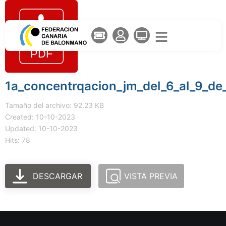
1a_concentrqacion_jm_del_6_al_9_de
Tamaño del archivo: 92.23 KB
Created: 10-10-2023
Updated: 10-10-2023
Hits: 78
DESCARGAR
VISTA PREVIA