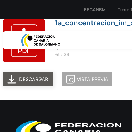
FECANBM
Teneri
1a_concentracion_im_
Tamaño del archivo: 96.85 KB
Created: 10-10-2023
Updated: 10-10-2023
Hits: 86
DESCARGAR
VISTA PREVIA