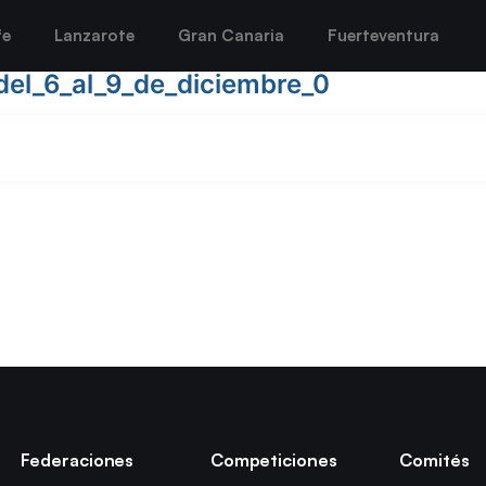
fe
Lanzarote
Gran Canaria
Fuerteventura
del_6_al_9_de_diciembre_0
Federaciones
Competiciones
Comités