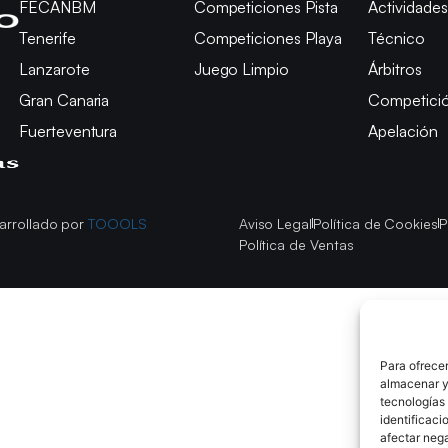
FECANBM
Competiciones Pista
Actividades
Tenerife
Competiciones Playa
Técnico
Lanzarote
Juego Limpio
Árbitros
Gran Canaria
Competici
Fuerteventura
Apelación
arrollado por
TOOOLS
Aviso Legal
Política de Cookies
P
Política de Ventas
Para ofrecer
almacenar y/
tecnologías
identificaci
afectar nega