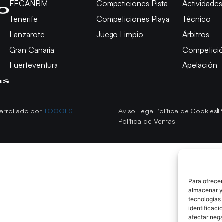
FECANBM
Competiciones Pista
Actividades
Tenerife
Competiciones Playa
Técnico
Lanzarote
Juego Limpio
Árbitros
Gran Canaria
Competici
Fuerteventura
Apelación
arrollado por
TOOOLS
Aviso Legal
Política de Cookies
P
Política de Ventas
Para ofrecer
almacenar y/
tecnologías
identificaci
afectar nega