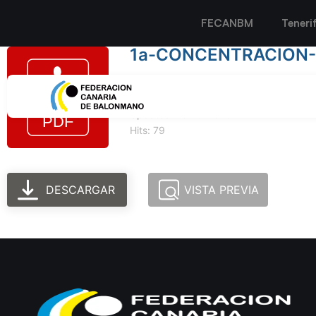
FECANBM
Teneri
1a-CONCENTRACION-
Tamaño del archivo: 138.07 KB
Created: 10-10-2023
Updated: 10-10-2023
Hits: 79
DESCARGAR
VISTA PREVIA