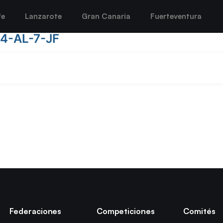
fe
Lanzarote
Gran Canaria
Fuerteventura
4-AL-7-JF
Federaciones
Competiciones
Comités