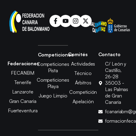
Comités
Contacto
Competiciones
Federaciones
Actividades
C/ León y
Competiciones
Castillo,
Pista
FECANBM
Técnico
26-28
Competiciones
Tenerife
Árbitros
35003 -
Playa
Las Palmas
Lanzarote
Competición
Juego Limpio
de Gran
Gran Canaria
Apelación
Canaria
Fuerteventura
fcanariabm@g
formacionfec