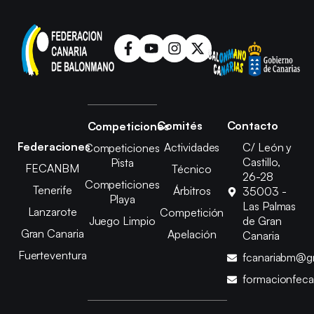
Comités
Contacto
Competiciones
Federaciones
Actividades
C/ León y
Competiciones
Castillo,
Pista
FECANBM
Técnico
26-28
Competiciones
Tenerife
Árbitros
35003 -
Playa
Las Palmas
Lanzarote
Competición
Juego Limpio
de Gran
Gran Canaria
Apelación
Canaria
Fuerteventura
fcanariabm@g
formacionfec