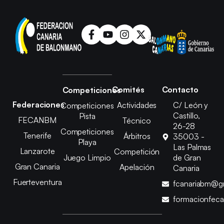
Comités
Contacto
Competiciones
Federaciones
Actividades
C/ León y
Competiciones
Castillo,
Pista
FECANBM
Técnico
26-28
Competiciones
Tenerife
Árbitros
35003 -
Playa
Las Palmas
Lanzarote
Competición
Juego Limpio
de Gran
Gran Canaria
Apelación
Canaria
Fuerteventura
fcanariabm@g
formacionfec