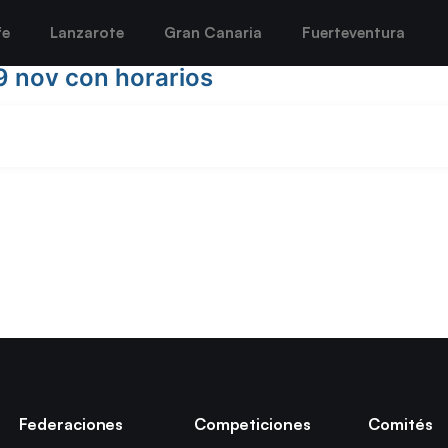
fe
Lanzarote
Gran Canaria
Fuerteventura
 nov con horarios
Federaciones
Competiciones
Comités