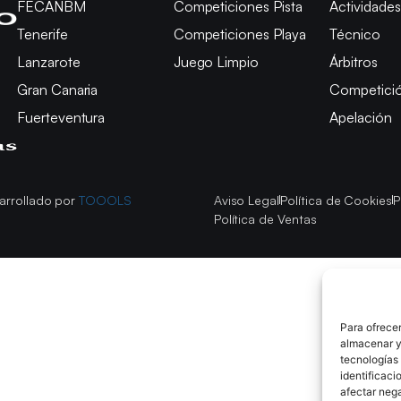
FECANBM
Competiciones Pista
Actividades
Tenerife
Competiciones Playa
Técnico
Lanzarote
Juego Limpio
Árbitros
Gran Canaria
Competici
Fuerteventura
Apelación
arrollado por
TOOOLS
Aviso Legal
Política de Cookies
P
Política de Ventas
Para ofrecer
almacenar y/
tecnologías
identificaci
afectar nega