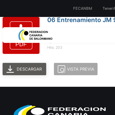
FECANBM
Teneri
06 Entrenamiento JM 9
Tamaño del archivo: 258.20 KB
Created: 06-11-2025
Updated: 06-11-2025
Hits: 203
DESCARGAR
VISTA PREVIA