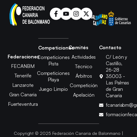
Comités
Contacto
Competiciones
Federaciones
Actividades
C/ León y
Competiciones
Castillo,
Pista
FECANBM
Técnico
26-28
Competiciones
Tenerife
Árbitros
35003 -
Playa
Las Palmas
Lanzarote
Competición
Juego Limpio
de Gran
Gran Canaria
Apelación
Canaria
Fuerteventura
fcanariabm@g
formacionfec
Copyright © 2025 Federación Canaria de Balonmano |