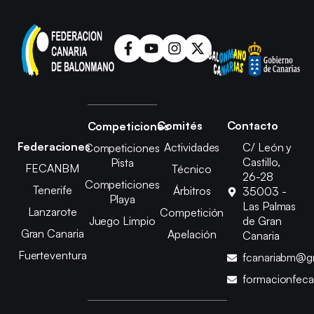
Comités
Contacto
Competiciones
Federaciones
Actividades
C/ León y
Competiciones
Castillo,
Pista
FECANBM
Técnico
26-28
Competiciones
Tenerife
Árbitros
35003 -
Playa
Las Palmas
Lanzarote
Competición
Juego Limpio
de Gran
Gran Canaria
Apelación
Canaria
Fuerteventura
fcanariabm@g
formacionfec