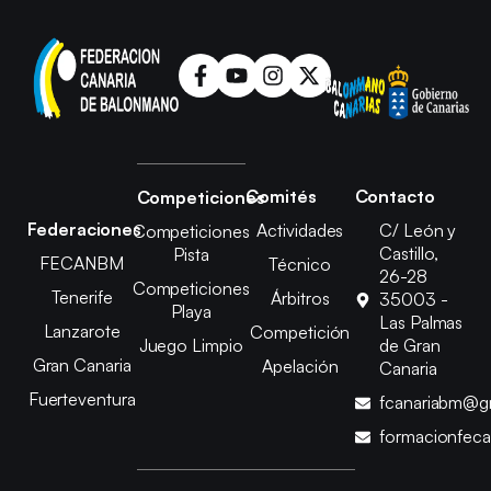
Comités
Contacto
Competiciones
Federaciones
Actividades
C/ León y
Competiciones
Castillo,
Pista
FECANBM
Técnico
26-28
Competiciones
Tenerife
Árbitros
35003 -
Playa
Las Palmas
Lanzarote
Competición
Juego Limpio
de Gran
Gran Canaria
Apelación
Canaria
Fuerteventura
fcanariabm@g
formacionfec