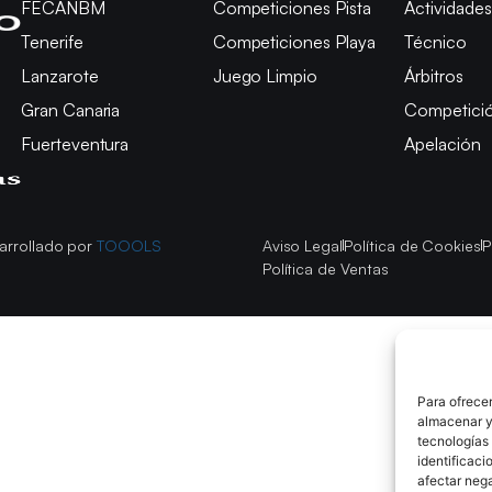
FECANBM
Competiciones Pista
Actividades
Tenerife
Competiciones Playa
Técnico
Lanzarote
Juego Limpio
Árbitros
Gran Canaria
Competici
Fuerteventura
Apelación
arrollado por
TOOOLS
Aviso Legal
Política de Cookies
P
Política de Ventas
Para ofrecer
almacenar y/
tecnologías
identificaci
afectar nega