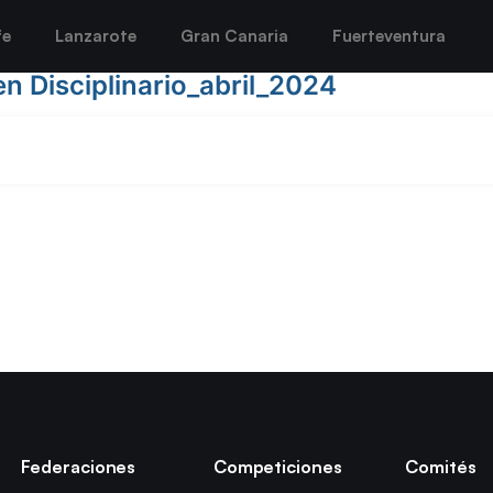
fe
Lanzarote
Gran Canaria
Fuerteventura
 Disciplinario_abril_2024
Federaciones
Competiciones
Comités