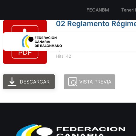
FECANBM
Teneri
02 Reglamento Régimen
Tamaño del archivo: 617.88 KB
Created: 14-01-2026
Updated: 14-01-2026
Hits: 42
DESCARGAR
VISTA PREVIA