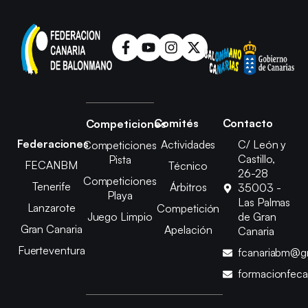
Comités
Contacto
Competiciones
Federaciones
Actividades
C/ León y
Competiciones
Castillo,
Pista
FECANBM
Técnico
26-28
Competiciones
Tenerife
Árbitros
35003 -
Playa
Las Palmas
Lanzarote
Competición
Juego Limpio
de Gran
Gran Canaria
Apelación
Canaria
Fuerteventura
fcanariabm@g
formacionfec