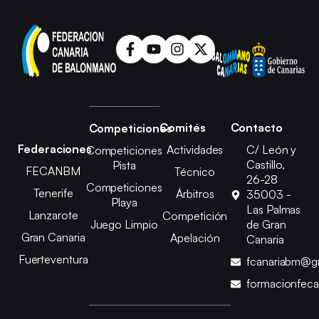
Comités
Contacto
Competiciones
Federaciones
Actividades
C/ León y
Competiciones
Castillo,
Pista
FECANBM
Técnico
26-28
Competiciones
Tenerife
Árbitros
35003 -
Playa
Las Palmas
Lanzarote
Competición
Juego Limpio
de Gran
Gran Canaria
Apelación
Canaria
Fuerteventura
fcanariabm@g
formacionfec