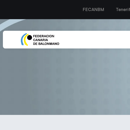
FECANBM
Teneri