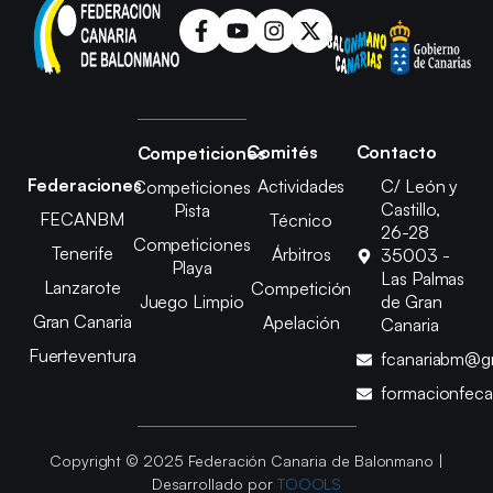
Comités
Contacto
Competiciones
Federaciones
Actividades
C/ León y
Competiciones
Castillo,
Pista
FECANBM
Técnico
26-28
Competiciones
Tenerife
Árbitros
35003 -
Playa
Las Palmas
Lanzarote
Competición
Juego Limpio
de Gran
Gran Canaria
Apelación
Canaria
Fuerteventura
fcanariabm@g
formacionfec
Copyright © 2025 Federación Canaria de Balonmano |
Desarrollado por
TOOOLS