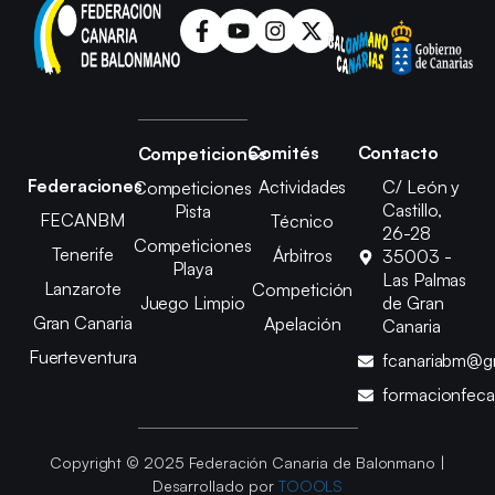
Comités
Contacto
Competiciones
Federaciones
Actividades
C/ León y
Competiciones
Castillo,
Pista
FECANBM
Técnico
26-28
Competiciones
Tenerife
Árbitros
35003 -
Playa
Las Palmas
Lanzarote
Competición
Juego Limpio
de Gran
Gran Canaria
Apelación
Canaria
Fuerteventura
fcanariabm@g
formacionfec
Copyright © 2025 Federación Canaria de Balonmano |
Desarrollado por
TOOOLS