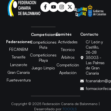
Comités
Contacto
Competiciones
Federaciones
Actividades
C/ León y
Competiciones
Castillo,
Pista
FECANBM
Técnico
26-28
Competiciones
Tenerife
Árbitros
35003 -
Playa
Las Palmas
Lanzarote
Competición
Juego Limpio
de Gran
Gran Canaria
Apelación
Canaria
Fuerteventura
fcanariabm@g
formacionfec
Copyright © 2025 Federación Canaria de Balonmano |
Desarrollado por
TOOOLS