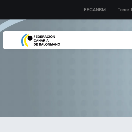
FECANBM
Teneri