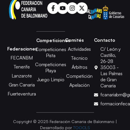
Comités
Contacto
Competiciones
Federaciones
Actividades
C/ León y
Competiciones
Castillo,
Pista
FECANBM
Técnico
26-28
Competiciones
Tenerife
Árbitros
35003 -
Playa
Las Palmas
Lanzarote
Competición
Juego Limpio
de Gran
Gran Canaria
Apelación
Canaria
Fuerteventura
fcanariabm@g
formacionfec
Copyright © 2025 Federación Canaria de Balonmano |
Desarrollado por
TOOOLS