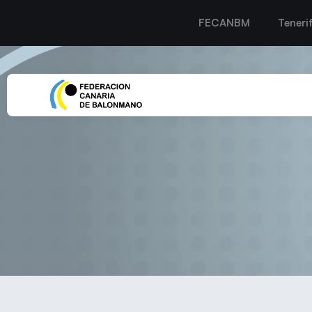
FECANBM
Teneri