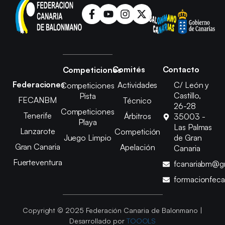
Comités
Contacto
Competiciones
Federaciones
Actividades
C/ León y
Competiciones
Castillo,
Pista
FECANBM
Técnico
26-28
Competiciones
Tenerife
Árbitros
35003 -
Playa
Las Palmas
Lanzarote
Competición
Juego Limpio
de Gran
Gran Canaria
Apelación
Canaria
Fuerteventura
fcanariabm@g
formacionfec
Copyright © 2025 Federación Canaria de Balonmano |
Desarrollado por
TOOOLS