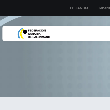
FECANBM
Teneri