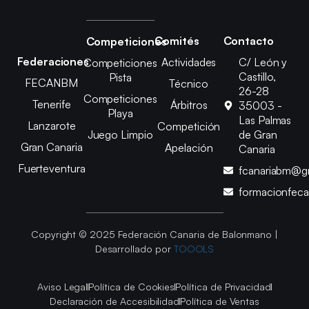
Comités
Contacto
Competiciones
Federaciones
Actividades
C/ León y
Competiciones
Castillo,
Pista
FECANBM
Técnico
26-28
Competiciones
Tenerife
Árbitros
35003 -
Playa
Las Palmas
Lanzarote
Competición
Juego Limpio
de Gran
Gran Canaria
Apelación
Canaria
Fuerteventura
fcanariabm@g
formacionfec
Copyright © 2025 Federación Canaria de Balonmano |
Desarrollado por
TOOOLS
Aviso Legal
Política de Cookies
Política de Privacidad
Declaración de Accesibilidad
Política de Ventas