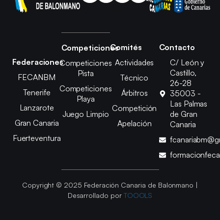
Comités
Contacto
Competiciones
Federaciones
Actividades
C/ León y
Competiciones
Castillo,
Pista
FECANBM
Técnico
26-28
Competiciones
Tenerife
Árbitros
35003 -
Playa
Las Palmas
Lanzarote
Competición
Juego Limpio
de Gran
Gran Canaria
Apelación
Canaria
Fuerteventura
fcanariabm@g
formacionfec
Copyright © 2025 Federación Canaria de Balonmano |
Desarrollado por
TOOOLS