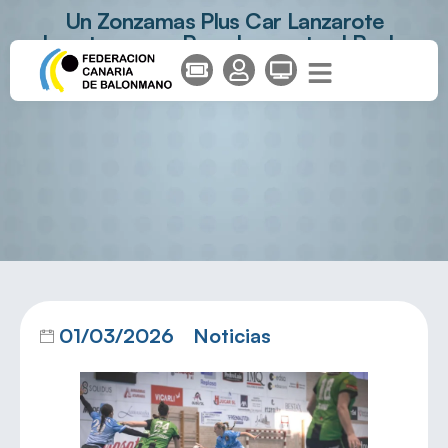
Un Zonzamas Plus Car Lanzarote
exhausto cae en Pamplona ante el Replasa
Beti-Onak
01/03/2026
Noticias