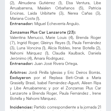
(2), Almudena Gutiérrez (1), Elsa Ventura, Libe
Arruabarrena, Maialen Orbañanos (5), Patricia
Encinas, Laida Uribitarte (3), Nerea Cañas (3),
Mariana Costa (1).
Entrenador:
Miguel Echeverría Angulo.
Zonzamas Plus Car Lanzarote (23):
Valentina Menucci, Marie Louis (4), Brenda Roger
(7), Ingrid Roger, Gleinys Reyes (1), Paula Fernández
(3), Luna Voncina (1), Alicia Robles, Irene Botella (2),
Nahomi Márquez (1), Claudia Kaulback, Daniela
Jerónimo (4), Amara Rodríguez.
Entrenador:
Juan José Rivera Ortega.
Árbitros:
Jordi Pinilla Iglesias y Eric Deiros Borrás.
Excluyeron
por el Replasa Beti-Onak a María
Grasielly Brasil, Isabel Fernández-Agustí, Aileen Ripa
y Libe Arruabarrena; y por el Zonzamas Plus Car
Lanzarote a Brenda Roger, Paula Fernández , Irene
Botella y Nahomi Márquez.
Incidencias:
Partido correspondiente a la jornada 21