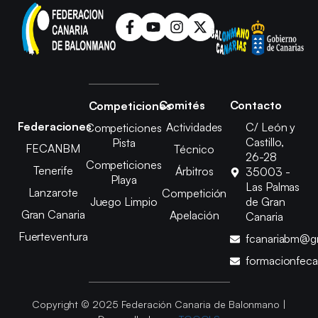
Comités
Contacto
Competiciones
Federaciones
Actividades
C/ León y
Competiciones
Castillo,
Pista
FECANBM
Técnico
26-28
Competiciones
Tenerife
Árbitros
35003 -
Playa
Las Palmas
Lanzarote
Competición
Juego Limpio
de Gran
Gran Canaria
Apelación
Canaria
Fuerteventura
fcanariabm@g
formacionfec
Copyright © 2025 Federación Canaria de Balonmano |