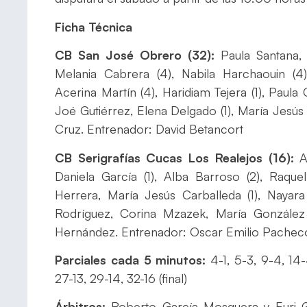
Ficha Técnica
CB San José Obrero (32):
Paula Santana,
Melania Cabrera (4), Nabila Harchaouin (4
Acerina Martín (4), Haridiam Tejera (1), Paul
Joé Gutiérrez, Elena Delgado (1), María Jesú
Cruz. Entrenador: David Betancort
CB Serigrafías Cucas Los Realejos (16):
Al
Daniela García (1), Alba Barroso (2), Raquel
Herrera, María Jesús Carballeda (1), Nayar
Rodríguez, Corina Mzazek, María González 
Hernández. Entrenador: Oscar Emilio Pachec
Parciales cada 5 minutos:
4-1, 5-3, 9-4, 14-
27-13, 29-14, 32-16 (final)
Árbitros:
Roberto García Mosquera y Euri Gu