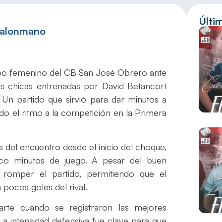
Últi
Balonmano
quipo femenino del CB San José Obrero ante
las chicas entrenadas por David Betancort
. Un partido que sirvió para dar minutos a
ndo el ritmo a la competición en la Primera
 del encuentro desde el inicio del choque,
nco minutos de juego. A pesar del buen
romper el partido, permitiendo que el
 pocos goles del rival.
arte cuando se registraron las mejores
La intensidad defensiva fue clave para que