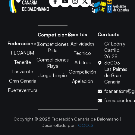
Comités
Contacto
Competiciones
Federaciones
Actividades
C/ León y
Competiciones
Castillo,
Pista
FECANBM
Técnico
26-28
Competiciones
Tenerife
Árbitros
35003 -
Playa
Las Palmas
Lanzarote
Competición
Juego Limpio
de Gran
Gran Canaria
Apelación
Canaria
Fuerteventura
fcanariabm@g
formacionfec
Copyright © 2025 Federación Canaria de Balonmano |
Desarrollado por
TOOOLS