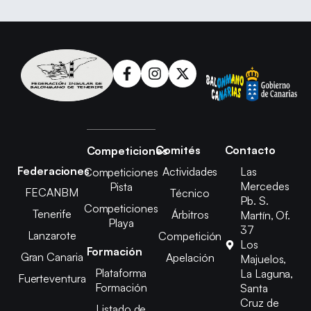
Comités
Contacto
Competiciones
Federaciones
Actividades
Las
Competiciones
Mercedes
Pista
FECANBM
Técnico
Pb. S.
Competiciones
Tenerife
Árbitros
Martín, Of.
Playa
37
Lanzarote
Competición
Los
Formación
Gran Canaria
Apelación
Majuelos,
Plataforma
La Laguna,
Fuerteventura
Formación
Santa
Cruz de
Listado de